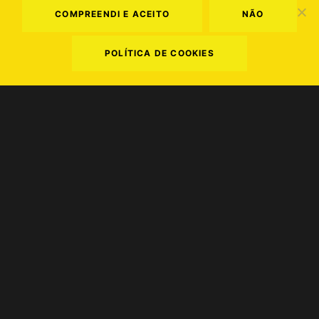
COMPREENDI E ACEITO
NÃO
POLÍTICA DE COOKIES
Termos e Condições
.
Política de Privacidade
.
Política de Cookies
NOS ALIVE FESTIVAL
2026 © EVERYTHING IS NEW
website by TEMPER. Creative Agency