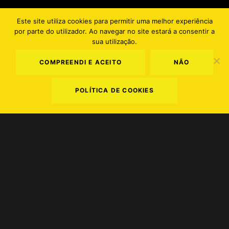
Este site utiliza cookies para permitir uma melhor experiência
por parte do utilizador. Ao navegar no site estará a consentir a
EN
PT
sua utilização.
COMPREENDI E ACEITO
NÃO
POLÍTICA DE COOKIES
Terms and Conditions
.
Privacy Policy
.
Cookie Policy