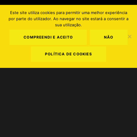
Este site utiliza cookies para permitir uma melhor experiência
por parte do utilizador. Ao navegar no site estará a consentir a
EN
PT
sua utilização.
COMPREENDI E ACEITO
NÃO
POLÍTICA DE COOKIES
Terms and Conditions
.
Privacy Policy
.
Cookie Policy