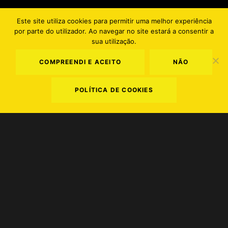
Este site utiliza cookies para permitir uma melhor experiência
por parte do utilizador. Ao navegar no site estará a consentir a
EN
PT
sua utilização.
COMPREENDI E ACEITO
NÃO
POLÍTICA DE COOKIES
Terms and Conditions
.
Privacy Policy
.
Cookie Policy