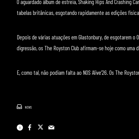
O aguardado álbum de estreia, Shaking Hips And Crashing Ca
tabelas britânicas, esgotando rapidamente as edições físic
Depois de várias atuações em Glastonbury, de esgotarem o
digressão, os The Royston Club afirmam-se hoje como uma 
E, como tal, não podiam falta ao NOS Alive’26. Os The Royst
NEWS
0