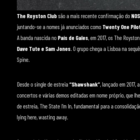
The Royston Club
são a mais recente confirmação do
NOS
juntando-se a nomes já anunciados como
Twenty One Pilot
A banda nascida no
País de Gales
, em 2017, os The Roysto
Dave Tute e Sam Jones
. O grupo chega a Lisboa na sequ
Spine.
Desde o single de estreia
“Shawshank”
, lançado em 2017,
concertos e várias demos editadas em nome próprio, que lhe
de estreia, The State I’m In, fundamental para a consolidaçã
lying here, wasting away.