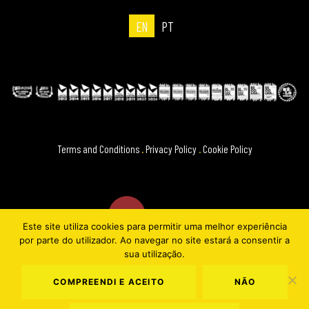
EN
PT
Terms and Conditions
.
Privacy Policy
.
Cookie Policy
Este site utiliza cookies para permitir uma melhor experiência
por parte do utilizador. Ao navegar no site estará a consentir a
sua utilização.
COMPREENDI E ACEITO
NÃO
NOS ALIVE FESTIVAL