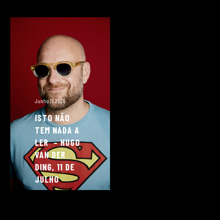
Junho 17, 2026
ISTO NÃO
TEM NADA A
LER – HUGO
VAN DER
DING, 11 DE
JULHO