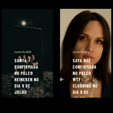
Junho 24, 2026
Junho 18, 2026
SONYA
SAYA NOÉ
CONFIRMADA
CONFIRMADA
NO PALCO
NO PALCO
HEINEKEN NO
WTF
DIA 9 DE
CLUBBING NO
JULHO
DIA 9 DE
JULHO