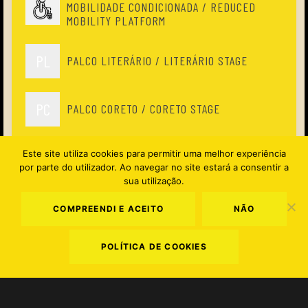
MOBILIDADE CONDICIONADA / REDUCED
MOBILITY PLATFORM
PL
PALCO LITERÁRIO / LITERÁRIO STAGE
PC
PALCO CORETO / CORETO STAGE
PH
Este site utiliza cookies para permitir uma melhor experiência
PALCO HEINEKEN / HEINEKEN STAGE
por parte do utilizador. Ao navegar no site estará a consentir a
sua utilização.
PC
PALCO COMÉDIA / COMEDY STAGE
COMPREENDI E ACEITO
NÃO
POLÍTICA DE COOKIES
PW
PALCO WTF CLUBBING / WTF CLUBBING
STAGE
GF
GALP FADO CAFÉ