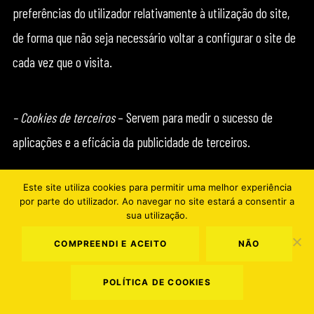
preferências do utilizador relativamente à utilização do site,
de forma que não seja necessário voltar a configurar o site de
cada vez que o visita.
– Cookies de terceiros
– Servem para medir o sucesso de
aplicações e a eficácia da publicidade de terceiros.
Este site utiliza cookies para permitir uma melhor experiência
– Cookies de publicidade
– Servem para direcionar a
por parte do utilizador. Ao navegar no site estará a consentir a
sua utilização.
publicidade em função dos interesses de cada utilizador,
permitindo limitar o número de vezes do visionamento do
COMPREENDI E ACEITO
NÃO
anúncio. Estes cookies ajudam a medir a eficácia da
POLÍTICA DE COOKIES
publicidade. No entanto, não identificam o utilizador.