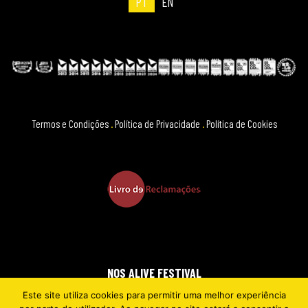
PT
EN
Termos e Condições
.
Política de Privacidade
.
Política de Cookies
NOS ALIVE FESTIVAL
Este site utiliza cookies para permitir uma melhor experiência
2026 © EVERYTHING IS NEW