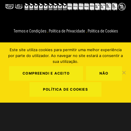
Termos e Condições
.
Política de Privacidade
.
Política de Cookies
Este site utiliza cookies para permitir uma melhor experiência
por parte do utilizador. Ao navegar no site estará a consentir a
sua utilização.
COMPREENDI E ACEITO
NÃO
POLÍTICA DE COOKIES
NOS ALIVE FESTIVAL
2026 © EVERYTHING IS NEW
website by TEMPER. Creative Agency