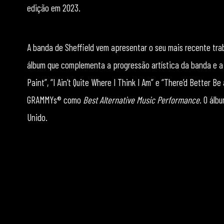
edição em 2023.
A banda de Sheffield vem apresentar o seu mais recente tr
álbum que complementa a progressão artística da banda e a
Paint”, “I Ain’t Quite Where I Think I Am” e “There’d Better B
GRAMMYs® como
Best Alternative Music Performance
. O álb
Unido.