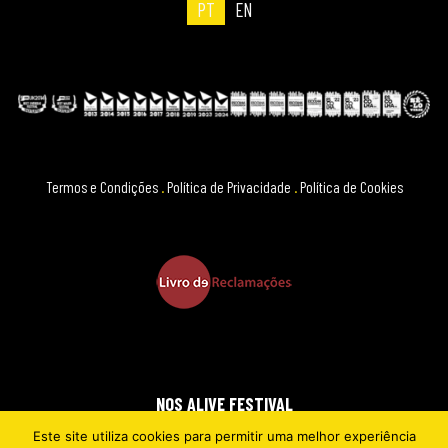
PT
EN
Termos e Condições
.
Política de Privacidade
.
Política de Cookies
NOS ALIVE FESTIVAL
Este site utiliza cookies para permitir uma melhor experiência
2026 © EVERYTHING IS NEW