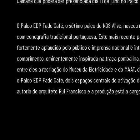
Camané que poderá ser presenciada dia 11 de julho no Palco
O Palco EDP Fado Café, o sétimo palco do NOS Alive, nasceu 
com cenografia tradicional portuguesa. Este mais recente p
fortemente aplaudido pelo público e imprensa nacional e int
comprimento, eminentemente inspirada na traça pombalina, v
entre eles a recriação do Museu da Eletricidade e do MAAT, 
o Palco EDP Fado Cafe, dois espaços centrais de ativação da
autoria do arquiteto Rui Francisco e a produção está a car