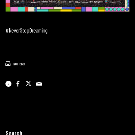
#NeverStopDreaming
NOTÍCIAS
4
Search