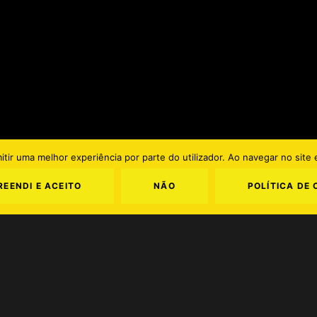
mitir uma melhor experiência por parte do utilizador. Ao navegar no site e
EENDI E ACEITO
NÃO
POLÍTICA DE 
PT
Termos e Condições
.
Política de Privacidade
.
Política de Cookies