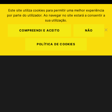
Este site utiliza cookies para permitir uma melhor experiência
por parte do utilizador. Ao navegar no site estará a consentir a
PT
EN
sua utilização.
COMPREENDI E ACEITO
NÃO
POLÍTICA DE COOKIES
Termos e Condições
.
Política de Privacidade
.
Política de Cookies