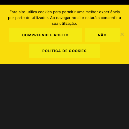
Este site utiliza cookies para permitir uma melhor experiência
por parte do utilizador. Ao navegar no site estará a consentir a
PT
EN
sua utilização.
COMPREENDI E ACEITO
NÃO
POLÍTICA DE COOKIES
Termos e Condições
.
Política de Privacidade
.
Política de Cookies