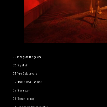
01. ‘In ár gCroíthe go deo’
02. ‘Big Shot’
03. ‘How Cold Love Is’
04. ‘Jackie Down The Line’
05. ‘Bloomsday’
06. ‘Roman Holiday’
07. ‘The Couple Across The Way’