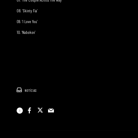
08. ‘Skinty Fia’
09. ‘I Love You’
10. ‘Nabokov’
NOTÍCIAS
1