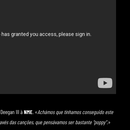
 Deegan III à
NME
. «
Achámos que tínhamos conseguido este
ravés das canções, que pensávamos ser bastante “poppy”.
»