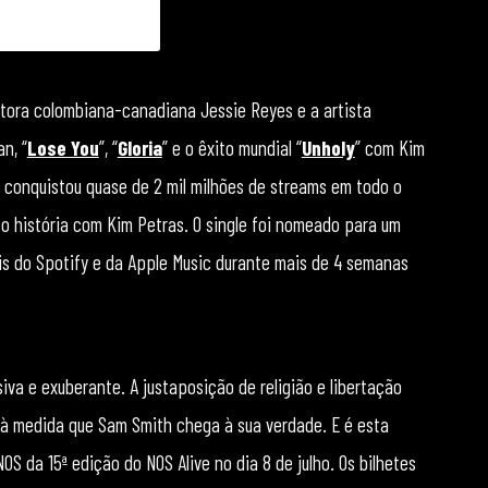
samsmith)
ntora colombiana-canadiana Jessie Reyes e a artista
n, “
Lose You
”, “
Gloria
” e o êxito mundial “
Unholy
” com Kim
e conquistou quase de 2 mil milhões de streams em todo o
to história com Kim Petras. O single foi nomeado para um
s do Spotify e da Apple Music durante mais de 4 semanas
iva e exuberante. A justaposição de religião e libertação
à medida que Sam Smith chega à sua verdade. E é esta
S da 15ª edição do NOS Alive no dia 8 de julho. Os bilhetes