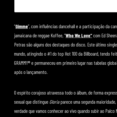
Uma publicação partilhada por SAM SMITH (@
“
Gimme
”, com influências dancehall e a participação da ca
jamaicana de reggae Koffee, “
Who We Love”
com Ed Sheera
Petras são alguns dos destaques do disco. Este último singl
mundo, atingindo o #1 do top Hot 100 da Billboard, tendo fei
GRAMMY® e permaneceu em primeiro lugar nas tabelas globai
após o lançamento.
O espírito corajoso atravessa todo o álbum, de forma express
sexual que distingue
Gloria
parece uma segunda maioridade, 
verdade que vamos conhecer ao vivo quando subir ao Palco NO