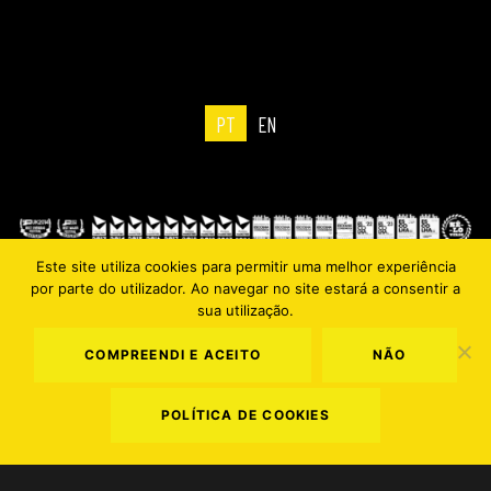
PT
EN
Este site utiliza cookies para permitir uma melhor experiência
por parte do utilizador. Ao navegar no site estará a consentir a
sua utilização.
Termos e Condições
.
Política de Privacidade
.
Política de Cookies
COMPREENDI E ACEITO
NÃO
POLÍTICA DE COOKIES