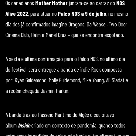
Os canadianos
Mother Mother
juntam-se ao cartaz do
NOS
Alive 2022
, para atuar no
Palco NOS a 9 de julho
, no mesmo
dia dos já confirmados Imagine Dragons, Da Weasel, Two Door
Cinema Club, Haim e Manel Cruz – que se encontra esgotado.
A sexta e última confirmação para o Palco NOS, no último dia
do festival, será entregue à banda de indie Rock composta
por: Ryan Guldemond, Molly Guldemond, Mike Young, Ali Siadat e
a recém chegada Jasmin Parkin.
A banda traz ao Passeio Marítimo de Algés o seu oitavo
álbum
Inside
criado em contexto de pandemia, quando todos
estávamos impedidos de sair e não havia outra alternativa que