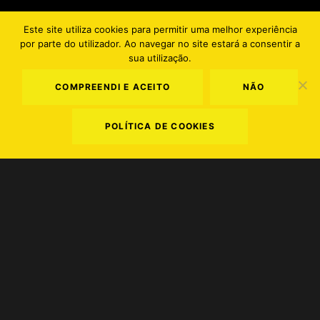
Este site utiliza cookies para permitir uma melhor experiência
por parte do utilizador. Ao navegar no site estará a consentir a
PT
EN
sua utilização.
COMPREENDI E ACEITO
NÃO
POLÍTICA DE COOKIES
Termos e Condições
.
Política de Privacidade
.
Política de Cookies