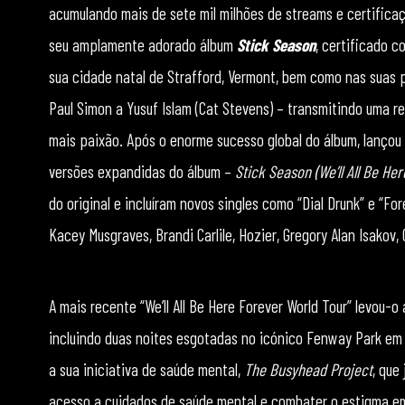
acumulando mais de sete mil milhões de streams e certificaç
seu amplamente adorado álbum
Stick Season
, certificado c
sua cidade natal de Strafford, Vermont, bem como nas suas 
Paul Simon a Yusuf Islam (Cat Stevens) – transmitindo uma r
mais paixão. Após o enorme sucesso global do álbum, lançou 
versões expandidas do álbum –
Stick Season (We’ll All Be He
do original e incluíram novos singles como “Dial Drunk” e “
Kacey Musgraves, Brandi Carlile, Hozier, Gregory Alan Isakov
A mais recente “We’ll All Be Here Forever World Tour” levou-
incluindo duas noites esgotadas no icónico Fenway Park em 
a sua iniciativa de saúde mental,
The Busyhead Project
, que
acesso a cuidados de saúde mental e combater o estigma em