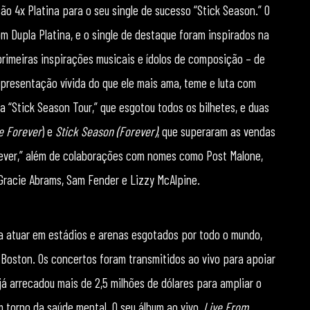
ão 4x Platina para o seu single de sucesso “Stick Season.” O
om Dupla Platina, e o single de destaque foram inspirados na
primeiras inspirações musicais e ídolos de composição – de
epresentação vívida do que ele mais ama, teme e luta com
a “Stick Season Tour,” que esgotou todos os bilhetes, e duas
re Forever
) e
Stick Season (Forever)
, que superaram as vendas
Forever,” além de colaborações com nomes como Post Malone,
, Gracie Abrams, Sam Fender e Lizzy McAlpine.
o a atuar em estádios e arenas esgotados por todo o mundo,
Boston. Os concertos foram transmitidos ao vivo para apoiar
 já arrecadou mais de 2,5 milhões de dólares para ampliar o
 torno da saúde mental. O seu álbum ao vivo,
Live From