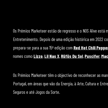
Os Prémios Marketeer estão de regresso e o NOS Alive está 
Entretenimento. Depois de uma edição histórica em 2022 com
prepara-se para a sua 15ª edição com
Red Hot Chili Peppe
nomes como
Lizzo
,
Lil Nas X
,
Rüfüs Du Sol
,
Puscifer
,
Mac
Os Prémios Marketeer têm o objectivo de reconhecer as mar
Portugal, em áreas que vão da Energia, à Arte, Cultura e En
Seguros e até Jogos da Sorte.