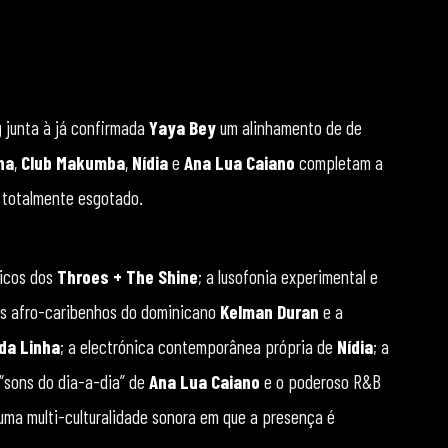
g
junta à já confirmada
Yaya Bey
um alinhamento de de
ha
,
Club Makumba
,
Nídia
e
Ana Lua Caiano
completam a
a totalmente esgotado.
ticos dos
Throes + The Shine
; a lusofonia experimental e
mos afro-caribenhos do dominicano
Kelman Duran
e a
da Linha
; a electrónica contemporânea própria de
Nídia
; a
 “sons do dia-a-dia” de
Ana Lua Caiano
e o poderoso R&B
 uma multi-culturalidade sonora em que a presença é