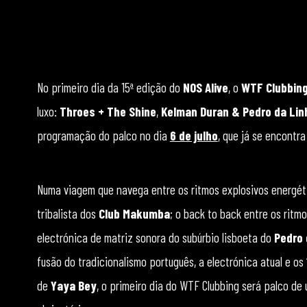
No primeiro dia da 15ª edição do
NOS Alive
, o
WTF Clubbin
luxo:
Throes + The Shine
,
Kelman Duran & Pedro da Lin
programação do palco no dia
6 de julho
, que já se encontr
Numa viagem que navega entre os ritmos explosivos energé
tribalista dos
Club Makumba
; o back to back entre os rit
electrónica de matriz sonora do subúrbio lisboeta do
Pedro 
fusão do tradicionalismo português, a electrónica atual e os
de
Yaya Bey
, o primeiro dia do WTF Clubbing será palco de