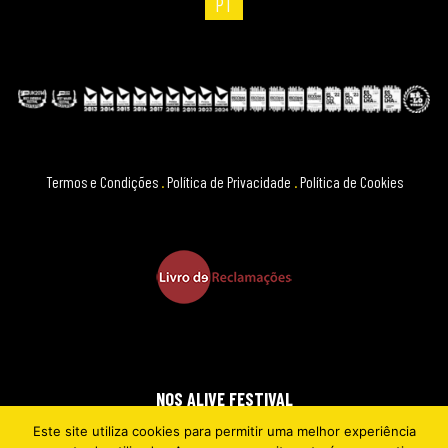
PT
Termos e Condições
.
Política de Privacidade
.
Política de Cookies
NOS ALIVE FESTIVAL
Este site utiliza cookies para permitir uma melhor experiência
2026 © EVERYTHING IS NEW