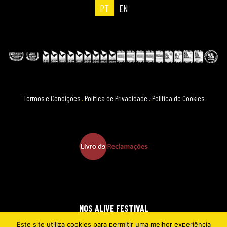
PT
EN
Termos e Condições
.
Política de Privacidade
.
Política de Cookies
NOS ALIVE FESTIVAL
Este site utiliza cookies para permitir uma melhor experiência
2026 © EVERYTHING IS NEW