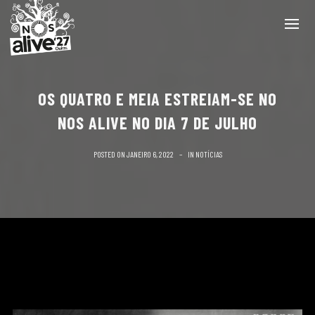
OS QUATRO E MEIA ESTREIAM-SE NO
NOS ALIVE NO DIA 7 DE JULHO
POSTED ON
JANEIRO 6, 2022
IN
NOTÍCIAS