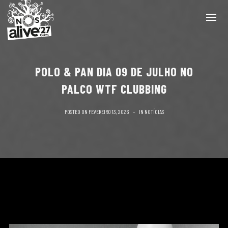
POLO & PAN DIA 09 DE JULHO NO
PALCO WTF CLUBBING
POSTED ON
FEVEREIRO 13, 2026
IN
NOTÍCIAS