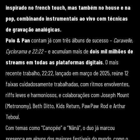
inspirado no french touch, mas também no house e na
pop, combinando instrumentais ao vivo com técnicas
de gravação analógicas.
Polo & Pan
contam já com três álbuns de sucesso –
Caravelle,
Cyclorama e 22:22
– e acumulam mais de
dois mil milhões de
streams em todas as plataformas digitais
. O mais
recente trabalho, 22:22, lançado em março de 2025, reúne 12
faixas cuidadosamente trabalhadas, com ritmos envolventes,
riffs leves e harmoniosos, e colaborações com Joseph Mount
(Metronomy), Beth Ditto, Kids Return, PawPaw Rod e Arthur
Teboul.
Com temas como “Canopée” e “Nãnã”, o duo já marcou
presença em alguns dos maiores festivais do mundo, como o