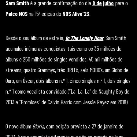
Sam Smith
é a grande confirmação do dia
8 de julho
para o
Palco NOS
na 15ª edição do
NOS Alive’23
.
Desde o seu álbum de estreia,
In The Lonely Hour
, Sam Smith
acumulou inúmeras conquistas, tais como os 35 milhões de
álbuns e 250 milhões de singles vendidos, 45 mil milhões de
streams, quatro Grammys, três BRIT’s, seis MOBO’s, um Globo de
Ouro, um Óscar, dois álbuns n.º 1, cinco singles n.º 1, dois singles
n.º 1 como vocalista convidado (“La, La, La” de Naughty Boy de
2013 e “Promises” de Calvin Harris com Jessie Reyez em 2018).
O novo álbum
Gloria
, com edição prevista a 27 de janeiro de
2023, é uma conquista diferente que não se prende no jogo