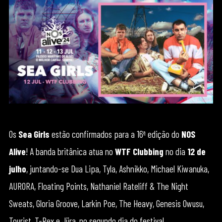
Os
Sea Girls
estão confirmados para a 16ª edição do
NOS
Alive
! A banda britânica atua no
WTF Clubbing
no dia
12 de
julho
, juntando-se Dua Lipa, Tyla, Ashnikko, Michael Kiwanuka,
AURORA, Floating Points, Nathaniel Rateliff & The Night
Sweats, Gloria Groove, Larkin Poe, The Heavy, Genesis Owusu,
Tourist, T-Rex e Jüra, no segundo dia do festival.