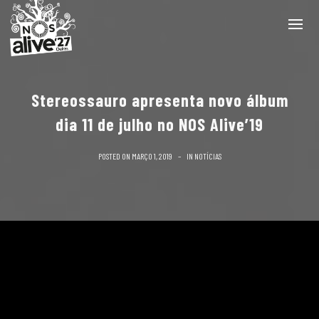
Stereossauro apresenta novo álbum
dia 11 de julho no NOS Alive’19
POSTED ON
MARÇO 1, 2019
IN
NOTÍCIAS