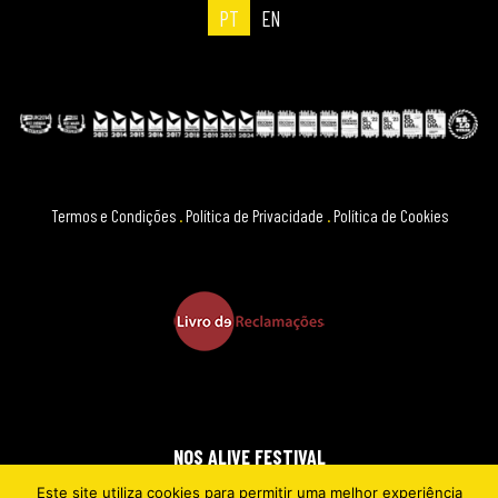
PT
EN
Termos e Condições
.
Política de Privacidade
.
Política de Cookies
NOS ALIVE FESTIVAL
Este site utiliza cookies para permitir uma melhor experiência
2026 © EVERYTHING IS NEW