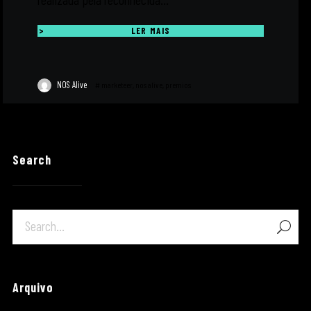
LER MAIS
NOS Alive
#
marketeer
,
nos alive
,
premios
Search
Arquivo