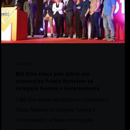
Maio 26, 2017
NOS Alive vence pelo quinto ano
consecutivo Prémio Marketeer na
categoria Eventos e Entretenimento
O NOS Alive venceu pelo quinto ano consecutivo o
Prémio Marketeer na categoria "Eventos e
Entretenimento", atribuído ontem na gala
realizada pela reconhecida...