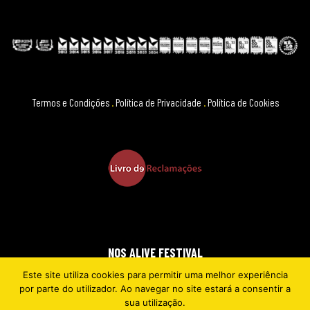
Termos e Condições
.
Política de Privacidade
.
Política de Cookies
NOS ALIVE FESTIVAL
Este site utiliza cookies para permitir uma melhor experiência
2026 © EVERYTHING IS NEW
por parte do utilizador. Ao navegar no site estará a consentir a
sua utilização.