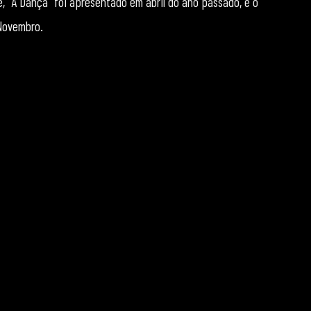
le, “A Dança” foi apresentado em abril do ano passado, e o
Novembro.