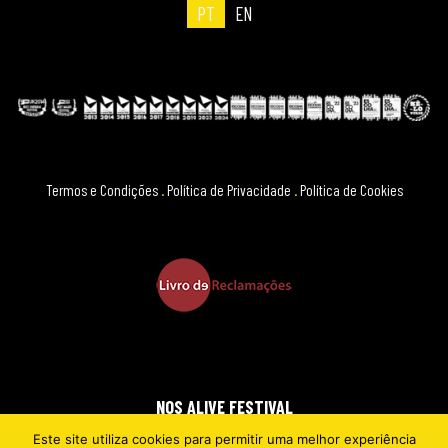
PT
EN
Termos e Condições
.
Política de Privacidade
.
Política de Cookies
NOS ALIVE FESTIVAL
Este site utiliza cookies para permitir uma melhor experiência
2026 © EVERYTHING IS NEW