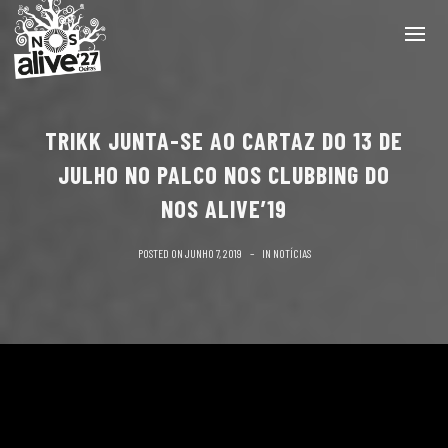
TRIKK JUNTA-SE AO CARTAZ DO 13 DE
JULHO NO PALCO NOS CLUBBING DO
NOS ALIVE’19
POSTED ON
JUNHO 7, 2019
IN
NOTÍCIAS