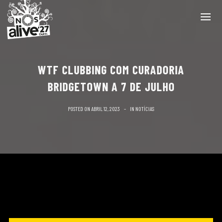
WTF CLUBBING COM CURADORIA
BRIDGETOWN A 7 DE JULHO
POSTED ON
ABRIL 12, 2023
IN
NOTÍCIAS