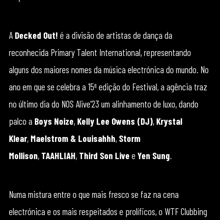
A
Decked Out!
é a divisão de artistas de dança da
reconhecida Primary Talent International, representando
alguns dos maiores nomes da música electrónica do mundo. No
ano em que se celebra a 15ª edição do Festival, a agência traz
no último dia do NOS Alive’23 um alinhamento de luxo, dando
palco a
Boys Noize
,
Kelly Lee Owens (DJ)
,
Krystal
Klear
,
Maelstrom & Louisahhh
,
Storm
Mollison
,
TAAHLIAH
,
Third Son Live
e
Yen Sung
.
Numa mistura entre o que mais fresco se faz na cena
electrónica e os mais respeitados e prolíficos, o WTF Clubbing