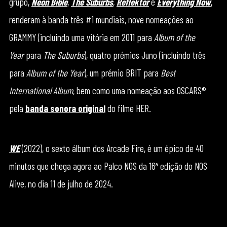
grupo,
Neon Bible
,
The Suburbs
,
Reflektor
e
Everything Now
,
renderam à banda três #1 mundiais, nove nomeações ao
GRAMMY (incluindo uma vitória em 2011 para
Album of the
Year
para
The Suburbs
), quatro prémios Juno (incluindo três
para
Album of the Year
), um prémio BRIT para
Best
International Album
, bem como uma nomeação aos OSCARS®
pela
banda sonora original
do filme HER.
WE
(2022), o sexto álbum dos Arcade Fire, é um épico de 40
minutos que chega agora ao Palco NOS da 16ª edição do NOS
Alive, no dia 11 de julho de 2024.