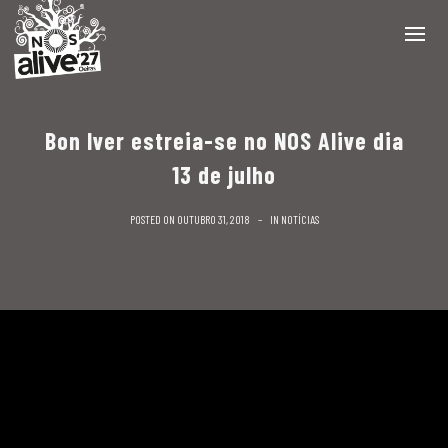
Bon Iver estreia-se no NOS Alive dia
13 de julho
POSTED ON
OUTUBRO 31, 2018
IN
NOTÍCIAS