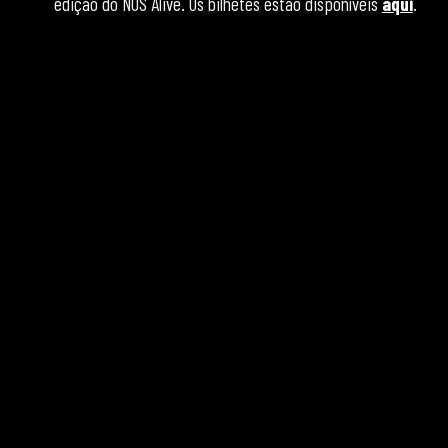
edição do NOS Alive. Os bilhetes estão disponíveis
aqui
.