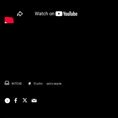
NOTÍCIAS
13 julho
palco sagres
0