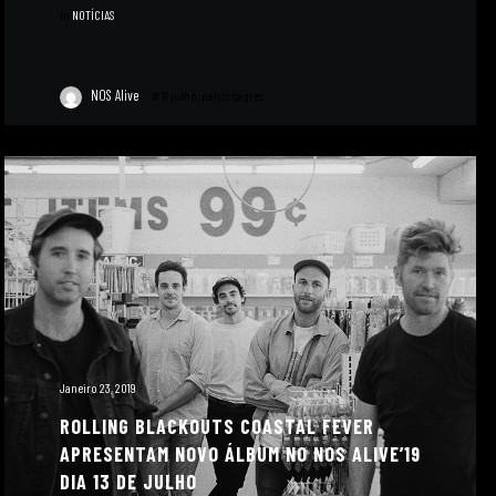
In
NOTÍCIAS
NOS Alive
#
11 julho
,
palco sagres
Janeiro 23, 2019
ROLLING BLACKOUTS COASTAL FEVER
APRESENTAM NOVO ÁLBUM NO NOS ALIVE’19
DIA 13 DE JULHO