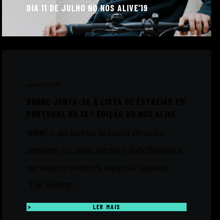
DIA 11 DE JULHO NO NOS ALIVE’19
Janeiro 24, 2019
HONNE JUNTA-SE À LISTA DE ESTREIAS EM
PORTUGAL NA 13.ª EDIÇÃO DO NOS ALIVE
HONNE, o duo londrino de música eletrónica
composto por James Hatcher e Andy Clutterbuck,
que angariou o nome da expressão japonesa
“True Feelings”...
LER MAIS