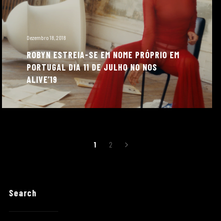
Dezembro 18, 2018
ROBYN ESTREIA-SE EM NOME PRÓPRIO EM
PORTUGAL DIA 11 DE JULHO NO NOS
ALIVE’19
Paginação
1
2
dos
conteúdos
Search