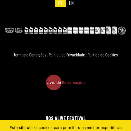
PT
EN
Termos e Condições
.
Política de Privacidade
.
Política de Cookies
NOS ALIVE FESTIVAL
Este site utiliza cookies para permitir uma melhor experiência
2026 © EVERYTHING IS NEW