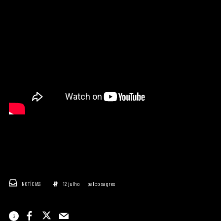
NOTÍCIAS
12 julho
palco sagres
3