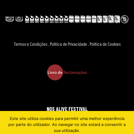
Termos e Condições
.
Política de Privacidade
.
Política de Cookies
NOS ALIVE FESTIVAL
Este site utiliza cookies para permitir uma melhor experiência
2026 © EVERYTHING IS NEW
por parte do utilizador. Ao navegar no site estará a consentir a
sua utilização.