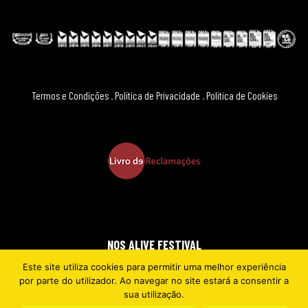
Termos e Condições
.
Política de Privacidade
.
Política de Cookies
NOS ALIVE FESTIVAL
Este site utiliza cookies para permitir uma melhor experiência
2026 © EVERYTHING IS NEW
por parte do utilizador. Ao navegar no site estará a consentir a
sua utilização.