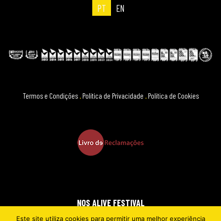
PT
EN
Termos e Condições
.
Política de Privacidade
.
Política de Cookies
NOS ALIVE FESTIVAL
Este site utiliza cookies para permitir uma melhor experiência
2026 © EVERYTHING IS NEW