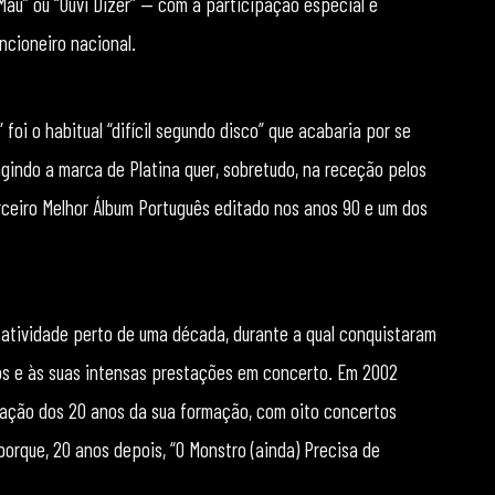
 Mau” ou “Ouvi Dizer” — com a participação especial e
ncioneiro nacional.
foi o habitual “difícil segundo disco” que acabaria por se
ngindo a marca de Platina quer, sobretudo, na receção pelos
erceiro Melhor Álbum Português editado nos anos 90 e um dos
 atividade perto de uma década, durante a qual conquistaram
dos e às suas intensas prestações em concerto. Em 2002
ação dos 20 anos da sua formação, com oito concertos
orque, 20 anos depois, “O Monstro (ainda) Precisa de