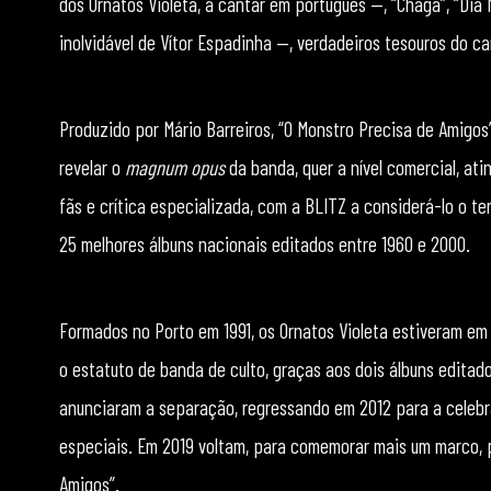
dos Ornatos Violeta, a cantar em português —, “Chaga”, “Dia
inolvidável de Vítor Espadinha —, verdadeiros tesouros do ca
Produzido por Mário Barreiros, “O Monstro Precisa de Amigos” 
revelar o
magnum opus
da banda, quer a nível comercial, ati
fãs e crítica especializada, com a BLITZ a considerá-lo o t
25 melhores álbuns nacionais editados entre 1960 e 2000.
Formados no Porto em 1991, os Ornatos Violeta estiveram em
o estatuto de banda de culto, graças aos dois álbuns edita
anunciaram a separação, regressando em 2012 para a celebr
especiais. Em 2019 voltam, para comemorar mais um marco, p
Amigos”.